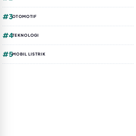
#3
OTOMOTIF
#4
TEKNOLOGI
#5
MOBIL LISTRIK