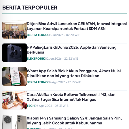
BERITA TERPOPULER
Ditjen Bina Adwil Luncurkan CEKATAN, Inovasi Integrasi
Layanan Kearsipan untuk Perkuat SDM ASN
BERITA TEKNO
03 Jul 2026 - 02.38 WIB
HP Paling Laris di Dunia 2026, Apple dan Samsung
Berkuasa
ELEKTRONIK
02 Jun 2026 - 22.22 WIB
WhatsApp Salah Blokir Akun Pengguna, Akses Mulai
Dipulihkan dan Ini yang Harus Dilakukan
BERITA TEKNO
04 Ags 2026 - 17.55 WIB
Cara Aktifkan Kuota Rollover Telkomsel, IM3, dan
XLSmart agar Sisa Internet Tak Hangus
TECH
06 Ags 2026 - 03.31 WIB
Xiaomi 14 vs Samsung Galaxy S24: Jangan Salah Pilih,
Ini yang Lebih Cocok untuk Kebutuhanmu