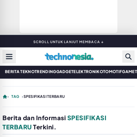
SCROLL UNTUK LANJUT MEMBACA ↓
BERITA TEKNO
TRENDING
GADGET
ELEKTRONIK
OTOMOTIF
GAME
›
TAG
›
SPESIFIKASI TERBARU
Berita dan Informasi
SPESIFIKASI
TERBARU
Terkini.