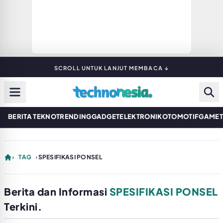
SCROLL UNTUK LANJUT MEMBACA ↓
BERITA TEKNO
TRENDING
GADGET
ELEKTRONIK
OTOMOTIF
GAME
›
TAG
›
SPESIFIKASI PONSEL
Berita dan Informasi
SPESIFIKASI PONSEL
Terkini.