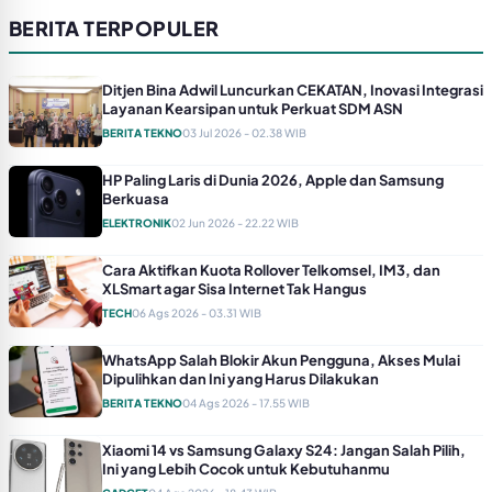
BERITA TERPOPULER
Ditjen Bina Adwil Luncurkan CEKATAN, Inovasi Integrasi
Layanan Kearsipan untuk Perkuat SDM ASN
BERITA TEKNO
03 Jul 2026 - 02.38 WIB
HP Paling Laris di Dunia 2026, Apple dan Samsung
Berkuasa
ELEKTRONIK
02 Jun 2026 - 22.22 WIB
Cara Aktifkan Kuota Rollover Telkomsel, IM3, dan
XLSmart agar Sisa Internet Tak Hangus
TECH
06 Ags 2026 - 03.31 WIB
WhatsApp Salah Blokir Akun Pengguna, Akses Mulai
Dipulihkan dan Ini yang Harus Dilakukan
BERITA TEKNO
04 Ags 2026 - 17.55 WIB
Xiaomi 14 vs Samsung Galaxy S24: Jangan Salah Pilih,
Ini yang Lebih Cocok untuk Kebutuhanmu