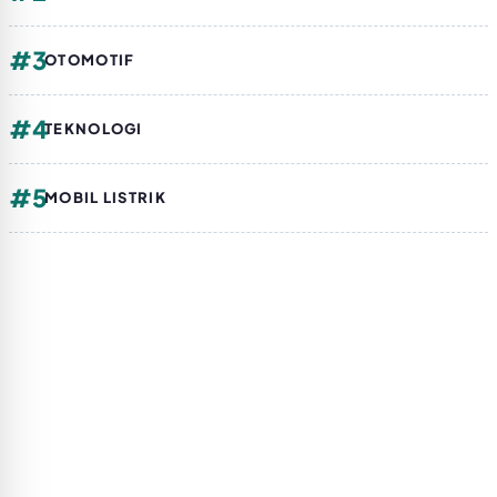
#3
OTOMOTIF
#4
TEKNOLOGI
#5
MOBIL LISTRIK