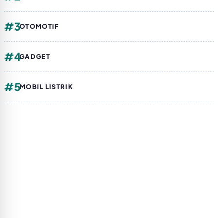
#3
OTOMOTIF
#4
GADGET
#5
MOBIL LISTRIK