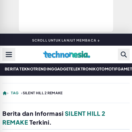
SCROLL UNTUK LANJUT MEMBACA ↓
BERITA TEKNO
TRENDING
GADGET
ELEKTRONIK
OTOMOTIF
GAME
›
TAG
›
SILENT HILL 2 REMAKE
Berita dan Informasi
SILENT HILL 2
REMAKE
Terkini.