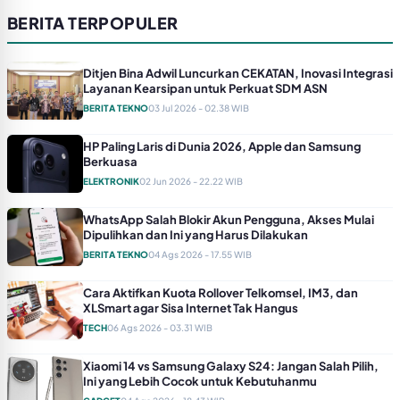
BERITA TERPOPULER
Ditjen Bina Adwil Luncurkan CEKATAN, Inovasi Integrasi
Layanan Kearsipan untuk Perkuat SDM ASN
BERITA TEKNO
03 Jul 2026 - 02.38 WIB
HP Paling Laris di Dunia 2026, Apple dan Samsung
Berkuasa
ELEKTRONIK
02 Jun 2026 - 22.22 WIB
WhatsApp Salah Blokir Akun Pengguna, Akses Mulai
Dipulihkan dan Ini yang Harus Dilakukan
BERITA TEKNO
04 Ags 2026 - 17.55 WIB
Cara Aktifkan Kuota Rollover Telkomsel, IM3, dan
XLSmart agar Sisa Internet Tak Hangus
TECH
06 Ags 2026 - 03.31 WIB
Xiaomi 14 vs Samsung Galaxy S24: Jangan Salah Pilih,
Ini yang Lebih Cocok untuk Kebutuhanmu