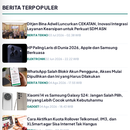
BERITA TERPOPULER
Ditjen Bina Adwil Luncurkan CEKATAN, Inovasi Integrasi
Layanan Kearsipan untuk Perkuat SDM ASN
BERITA TEKNO
03 Jul 2026 - 02.38 WIB
HP Paling Laris di Dunia 2026, Apple dan Samsung
Berkuasa
ELEKTRONIK
02 Jun 2026 - 22.22 WIB
WhatsApp Salah Blokir Akun Pengguna, Akses Mulai
Dipulihkan dan Ini yang Harus Dilakukan
BERITA TEKNO
04 Ags 2026 - 17.55 WIB
Xiaomi 14 vs Samsung Galaxy S24: Jangan Salah Pilih,
Ini yang Lebih Cocok untuk Kebutuhanmu
GADGET
04 Ags 2026 - 18.43 WIB
Cara Aktifkan Kuota Rollover Telkomsel, IM3, dan
XLSmart agar Sisa Internet Tak Hangus