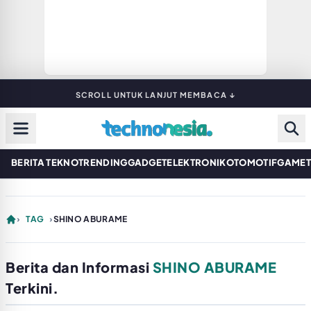
SCROLL UNTUK LANJUT MEMBACA ↓
BERITA TEKNO
TRENDING
GADGET
ELEKTRONIK
OTOMOTIF
GAME
›
TAG
›
SHINO ABURAME
Berita dan Informasi
SHINO ABURAME
Terkini.