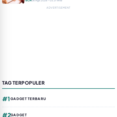
TECH
06 Ags 2026 - 03.31 WIB
ADVERTISEMENT
TAG TERPOPULER
#1
GADGET TERBARU
#2
GADGET