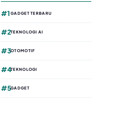
#1
GADGET TERBARU
#2
TEKNOLOGI AI
#3
OTOMOTIF
#4
TEKNOLOGI
#5
GADGET