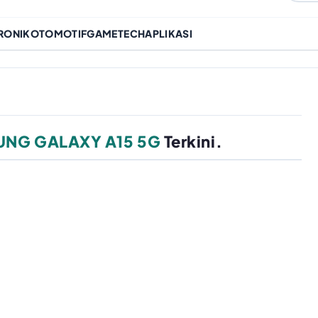
RONIK
OTOMOTIF
GAME
TECH
APLIKASI
NG GALAXY A15 5G
Terkini.