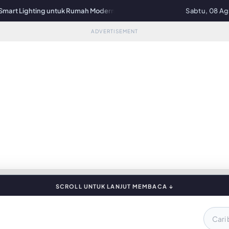
Lighting untuk Rumah Modern Makin Mudah
HP Paling Laris di Dunia 202
Sabtu, 08 Ag
ADVERTISEMENT
SCROLL UNTUK LANJUT MEMBACA ↓