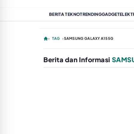
BERITA TEKNO
TRENDING
GADGET
ELEKT
›
TAG
›
SAMSUNG GALAXY A15 5G
Berita dan Informasi
SAMSU