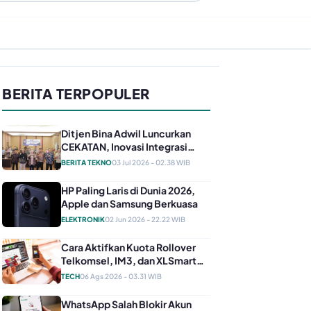
BERITA TERPOPULER
Ditjen Bina Adwil Luncurkan
CEKATAN, Inovasi Integrasi
Layanan Kearsipan untuk
BERITA TEKNO
03 Jul 2026 - 02.38 WIB
Perkuat SDM ASN
HP Paling Laris di Dunia 2026,
Apple dan Samsung Berkuasa
ELEKTRONIK
02 Jun 2026 - 22.22 WIB
Cara Aktifkan Kuota Rollover
Telkomsel, IM3, dan XLSmart
agar Sisa Internet Tak Hangus
TECH
06 Ags 2026 - 03.31 WIB
WhatsApp Salah Blokir Akun