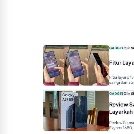
GADGET
Olin S
Fitur Lay
Fitur layar pr
saingi Samsun
GADGET
Olin S
Review S
Layarkah 
Review Samsu
Exynos 1680, 