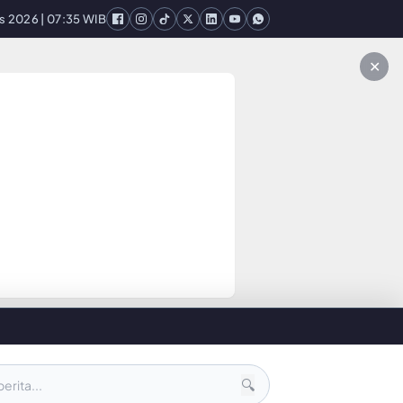
msung Berkuasa
s 2026 | 07:35 WIB
Cara Cas Mobil Listrik yang Benar di SPKLU, Jangan 100 
✕
🔍