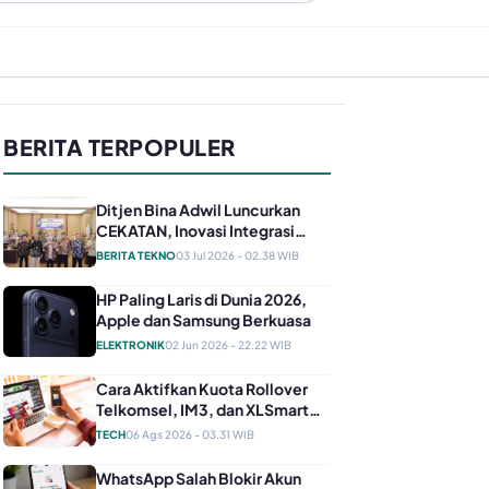
BERITA TERPOPULER
Ditjen Bina Adwil Luncurkan
CEKATAN, Inovasi Integrasi
Layanan Kearsipan untuk
BERITA TEKNO
03 Jul 2026 - 02.38 WIB
Perkuat SDM ASN
HP Paling Laris di Dunia 2026,
Apple dan Samsung Berkuasa
ELEKTRONIK
02 Jun 2026 - 22.22 WIB
Cara Aktifkan Kuota Rollover
Telkomsel, IM3, dan XLSmart
agar Sisa Internet Tak Hangus
TECH
06 Ags 2026 - 03.31 WIB
WhatsApp Salah Blokir Akun