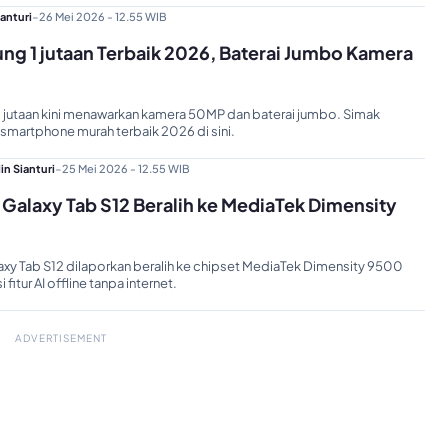
ianturi
-
26 Mei 2026 - 12.55 WIB
g 1 jutaan Terbaik 2026, Baterai Jumbo Kamera
 jutaan kini menawarkan kamera 50MP dan baterai jumbo. Simak
martphone murah terbaik 2026 di sini.
in Sianturi
-
25 Mei 2026 - 12.55 WIB
Galaxy Tab S12 Beralih ke MediaTek Dimensity
xy Tab S12 dilaporkan beralih ke chipset MediaTek Dimensity 9500
fitur AI offline tanpa internet.
ADVERTISEMENT