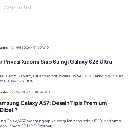
ADVERTISEMENT
ianturi
-
31 Mei 2026 - 01.50 WIB
ar Privasi Xiaomi Siap Saingi Galaxy S26 Ultra
ivasi Xiaomi kabarnya akan hadir di update HyperOS 4. Teknologi ini siap
g Galaxy S26 Ultra.
ianturi
-
27 Mei 2026 - 08.55 WIB
amsung Galaxy A57: Desain Tipis Premium,
Dibeli?
ng Galaxy A57 mengungkap keunggulan desain tipis IP68, performa
dan kamera 50 MP OIS terbaru.