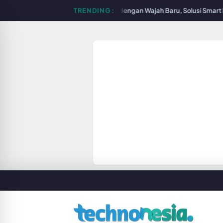
 Store Surabaya Hadir dengan Wajah Baru, Solusi Smart Lighting untuk 
TRENDING :