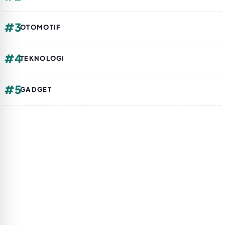
#3
OTOMOTIF
#4
TEKNOLOGI
#5
GADGET