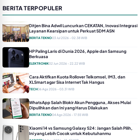
BERITA TERPOPULER
Ditjen Bina Adwil Luncurkan CEKATAN, Inovasi Integrasi
Layanan Kearsipan untuk Perkuat SDM ASN
BERITA TEKNO
03 Jul 2026 - 02.38 WIB
HP Paling Laris di Dunia 2026, Apple dan Samsung
Berkuasa
ELEKTRONIK
02 Jun 2026 - 22.22 WIB
Cara Aktifkan Kuota Rollover Telkomsel, IM3, dan
XLSmart agar Sisa Internet Tak Hangus
TECH
06 Ags 2026 - 03.31 WIB
WhatsApp Salah Blokir Akun Pengguna, Akses Mulai
Dipulihkan dan Ini yang Harus Dilakukan
BERITA TEKNO
04 Ags 2026 - 17.55 WIB
Xiaomi 14 vs Samsung Galaxy S24: Jangan Salah Pilih,
Ini yang Lebih Cocok untuk Kebutuhanmu