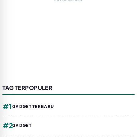
TAG TERPOPULER
#1
GADGET TERBARU
#2
GADGET