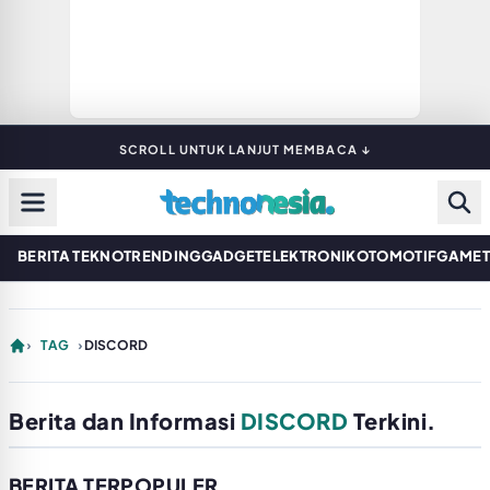
SCROLL UNTUK LANJUT MEMBACA ↓
BERITA TEKNO
TRENDING
GADGET
ELEKTRONIK
OTOMOTIF
GAME
›
TAG
›
DISCORD
Berita dan Informasi
DISCORD
Terkini.
BERITA TERPOPULER