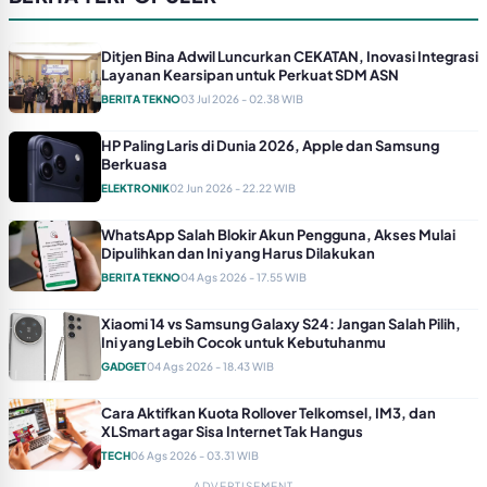
Ditjen Bina Adwil Luncurkan CEKATAN, Inovasi Integrasi
Layanan Kearsipan untuk Perkuat SDM ASN
BERITA TEKNO
03 Jul 2026 - 02.38 WIB
HP Paling Laris di Dunia 2026, Apple dan Samsung
Berkuasa
ELEKTRONIK
02 Jun 2026 - 22.22 WIB
WhatsApp Salah Blokir Akun Pengguna, Akses Mulai
Dipulihkan dan Ini yang Harus Dilakukan
BERITA TEKNO
04 Ags 2026 - 17.55 WIB
Xiaomi 14 vs Samsung Galaxy S24: Jangan Salah Pilih,
Ini yang Lebih Cocok untuk Kebutuhanmu
GADGET
04 Ags 2026 - 18.43 WIB
Cara Aktifkan Kuota Rollover Telkomsel, IM3, dan
XLSmart agar Sisa Internet Tak Hangus
TECH
06 Ags 2026 - 03.31 WIB
ADVERTISEMENT