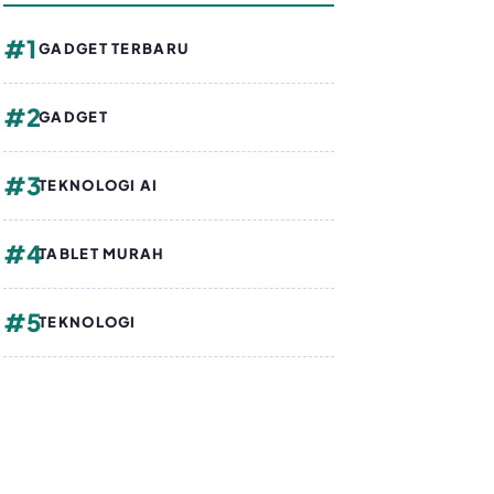
#1
GADGET TERBARU
#2
GADGET
#3
TEKNOLOGI AI
#4
TABLET MURAH
#5
TEKNOLOGI