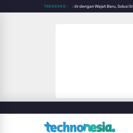
ps Lighting Store Surabaya Hadir dengan Wajah Baru, Solusi Smart Ligh
TRENDING :