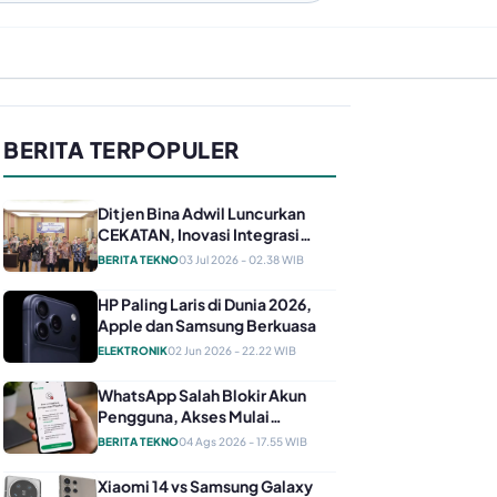
BERITA TERPOPULER
Ditjen Bina Adwil Luncurkan
CEKATAN, Inovasi Integrasi
Layanan Kearsipan untuk
BERITA TEKNO
03 Jul 2026 - 02.38 WIB
Perkuat SDM ASN
HP Paling Laris di Dunia 2026,
Apple dan Samsung Berkuasa
ELEKTRONIK
02 Jun 2026 - 22.22 WIB
WhatsApp Salah Blokir Akun
Pengguna, Akses Mulai
Dipulihkan dan Ini yang Harus
BERITA TEKNO
04 Ags 2026 - 17.55 WIB
Dilakukan
Xiaomi 14 vs Samsung Galaxy