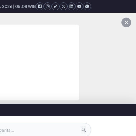
pple dan Samsung Berkuasa
s 2026 | 05:08 WIB
Cara Cas Mobil Listrik yang Benar di SPKLU, 
✕
🔍