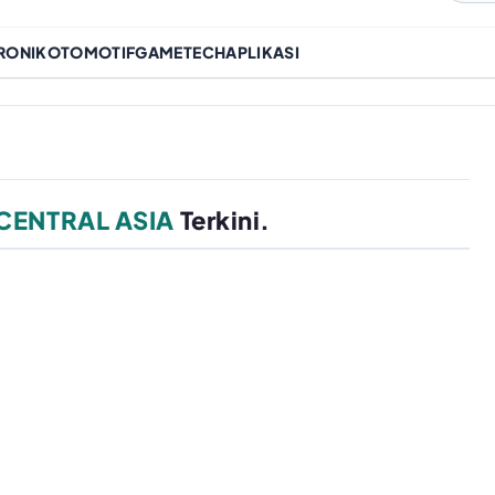
RONIK
OTOMOTIF
GAME
TECH
APLIKASI
CENTRAL ASIA
Terkini.