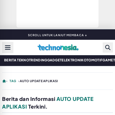
SCROLL UNTUK LANJUT MEMBACA ↓
BERITA TEKNO
TRENDING
GADGET
ELEKTRONIK
OTOMOTIF
GAME
›
TAG
›
AUTO UPDATE APLIKASI
Berita dan Informasi
AUTO UPDATE
APLIKASI
Terkini.