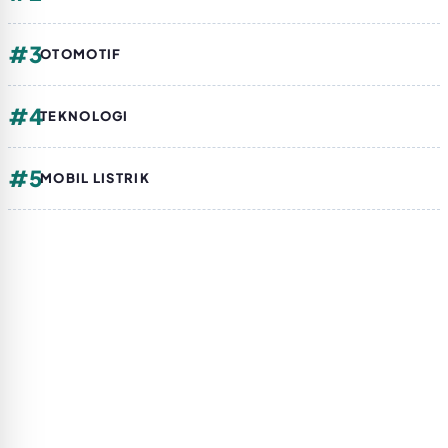
#3
OTOMOTIF
#4
TEKNOLOGI
#5
MOBIL LISTRIK