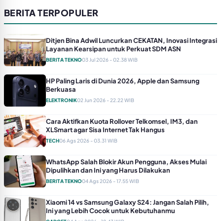
BERITA TERPOPULER
Ditjen Bina Adwil Luncurkan CEKATAN, Inovasi Integrasi
Layanan Kearsipan untuk Perkuat SDM ASN
BERITA TEKNO
03 Jul 2026 - 02.38 WIB
HP Paling Laris di Dunia 2026, Apple dan Samsung
Berkuasa
ELEKTRONIK
02 Jun 2026 - 22.22 WIB
Cara Aktifkan Kuota Rollover Telkomsel, IM3, dan
XLSmart agar Sisa Internet Tak Hangus
TECH
06 Ags 2026 - 03.31 WIB
WhatsApp Salah Blokir Akun Pengguna, Akses Mulai
Dipulihkan dan Ini yang Harus Dilakukan
BERITA TEKNO
04 Ags 2026 - 17.55 WIB
Xiaomi 14 vs Samsung Galaxy S24: Jangan Salah Pilih,
Ini yang Lebih Cocok untuk Kebutuhanmu