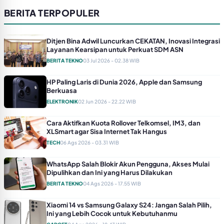
BERITA TERPOPULER
Ditjen Bina Adwil Luncurkan CEKATAN, Inovasi Integrasi
Layanan Kearsipan untuk Perkuat SDM ASN
BERITA TEKNO
03 Jul 2026 - 02.38 WIB
HP Paling Laris di Dunia 2026, Apple dan Samsung
Berkuasa
ELEKTRONIK
02 Jun 2026 - 22.22 WIB
Cara Aktifkan Kuota Rollover Telkomsel, IM3, dan
XLSmart agar Sisa Internet Tak Hangus
TECH
06 Ags 2026 - 03.31 WIB
WhatsApp Salah Blokir Akun Pengguna, Akses Mulai
Dipulihkan dan Ini yang Harus Dilakukan
BERITA TEKNO
04 Ags 2026 - 17.55 WIB
Xiaomi 14 vs Samsung Galaxy S24: Jangan Salah Pilih,
Ini yang Lebih Cocok untuk Kebutuhanmu