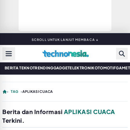
SCROLL UNTUK LANJUT MEMBACA ↓
BERITA TEKNO
TRENDING
GADGET
ELEKTRONIK
OTOMOTIF
GAME
›
TAG
›
APLIKASI CUACA
Berita dan Informasi
APLIKASI CUACA
Terkini.