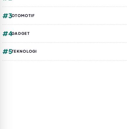
#3
OTOMOTIF
#4
GADGET
#5
TEKNOLOGI